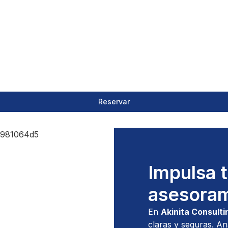
Reservar
Impulsa 
asesoram
En
Akinita Consulti
claras y seguras. An